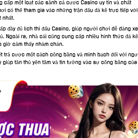
 cấp một loạt các sảnh cá cược Casino uy tín và chất
hơi có thể tham gia vào những trận đấu đá kê trực tiếp với
 nhất.
ấp đầy đủ lịch thi đấu Casino, giúp người chơi dễ dàng x
ú. Ngoài ra, nhà cái cũng cung cấp nhiều hình thức đá kê
o giờ cảm thấy nhàm chán.
t trả cược một cách công bằng và minh bạch đối với ngư
y giúp tân thủ yên tâm và tin tưởng vào sự công bằng của