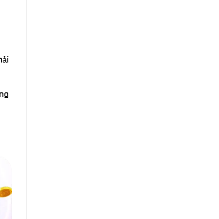
hải
ằng