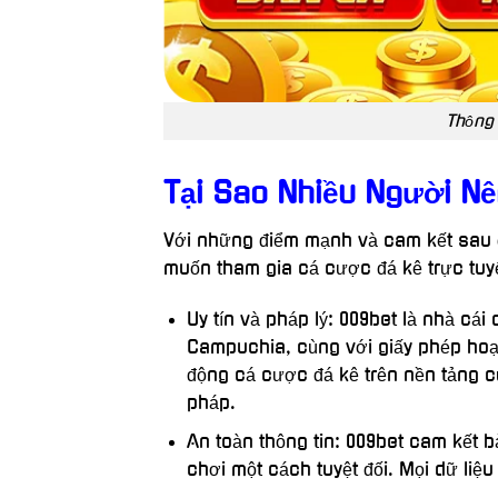
Thông 
Tại Sao Nhiều Người N
Với những điểm mạnh và cam kết sau
muốn tham gia cá cược đá kê trực tuyế
Uy tín và pháp lý: 009bet là nhà c
Campuchia, cùng với giấy phép hoạ
động cá cược đá kê trên nền tảng c
pháp.
An toàn thông tin: 009bet cam kết b
chơi một cách tuyệt đối. Mọi dữ liệu