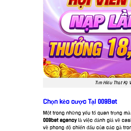
Tìm Hiểu Thật Kỹ
Chọn kèo cược Tại 009Bet
Một trong những yếu tố quan trọng mà 
009bet agency
là việc đánh giá về ca
về phong độ chiến đấu của các gà tron