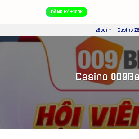
Bỏ
qua
ĐĂNG KÝ+100K
nội
dung
z8bet
Casino Z
Casino 009Be