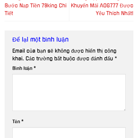
Bước Nạp Tiền 79king Chi
Khuyến Mãi AOG777 Được
Tiết
Yêu Thích Nhất!
Để lại một bình luận
Email của bạn sẽ không được hiển thị công
khai.
Các trường bắt buộc được đánh dấu
*
Bình luận
*
Tên
*