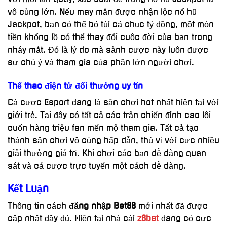
vô cùng lớn. Nếu may mắn được nhận lộc nổ hũ
Jackpot, bạn có thể bỏ túi cả chục tỷ đồng, một món
tiền khổng lồ có thể thay đổi cuộc đời của bạn trong
nháy mắt. Đó là lý do mà sảnh cược này luôn được
sự chú ý và tham gia của phần lớn người chơi.
Thể thao điện tử đổi thưởng uy tín
Cá cược Esport đang là sân chơi hot nhất hiện tại với
giới trẻ. Tại đây có tất cả các trận chiến đỉnh cao lôi
cuốn hàng triệu fan mến mộ tham gia. Tất cả tạo
thành sân chơi vô cùng hấp dẫn, thú vị với cực nhiều
giải thưởng giá trị. Khi chơi các bạn dễ dàng quan
sát và cá cược trực tuyến một cách dễ dàng.
Kết Luận
Thông tin cách
đăng nhập Bet88
mới nhất đã được
cập nhật đầy đủ. Hiện tại nhà cái
z8bet
đang có cực