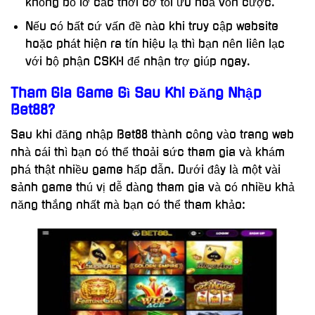
không bỏ lỡ các thời cơ tối ưu hoá vốn cược.
Nếu có bất cứ vấn đề nào khi truy cập website
hoặc phát hiện ra tín hiệu lạ thì bạn nên liên lạc
với bộ phận CSKH để nhận trợ giúp ngay.
Tham Gia Game Gì Sau Khi Đăng Nhập
Bet88?
Sau khi đăng nhập Bet88 thành công vào trang web
nhà cái thì bạn có thể thoải sức tham gia và khám
phá thật nhiều game hấp dẫn. Dưới đây là một vài
sảnh game thú vị dễ dàng tham gia và có nhiều khả
năng thắng nhất mà bạn có thể tham khảo: