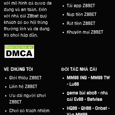
với mô hình cá cược đa
2026
Tải app Z8BET
dạng và an toàn. Đến
Nạp tiền Z8BET
với nhà cái Z8bet quý
khách có cơ hội trúng
Rút tiền Z8BET
thưởng lớn và đa dạng
Khuyến mại Z8BET
trò chơi hấp dẫn.
VỀ CHÚNG TÔI
ĐỐI TÁC NHÀ CÁI
Giới thiệu Z8BET
MM99 ING
-
MM99 TW
-
Lu88
Liên hệ Z8BET
game bài abc8
-
nhà
Ưu đãi người chơi
cái Ev88
-
Betvisa
Z8BET
HQ88
-
QH88
-
Onbet
-
Chơi có trách nhiệm
Vào MM99