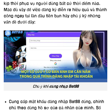
kịp thời phục vụ người dùng bất cứ thời điểm nào.
Mặc dù vậy để việc đăng ký diễn ra hiệu quả và thành
công ngay tại lần đầu tiên bạn hãy chú ý kỹ những
vấn đề dưới đây:
Chú ý khi
đăng nhập Bet88
Cung cấp mật khẩu đăng nhập Bet88 đúng, chính
chủ theo đúng hồ sơ của cá nhân của mình. Số