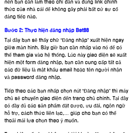
nên bạn cần làm theo chỉ dẫn và dùng link chính
thức của nhà cái để không gây phải bất cứ sự cố
đáng tiếc nào.
Bước 2: Thực hiện đăng nhập Bet88
Tại đây bạn sẽ thấy chữ “Đăng nhập” xuất hiện ngay
giữa màn hình. Bây giờ bạn cần nhấp vào nó để có
thể tham gia vào hệ thống. Lúc này giao diện sẽ xuất
hiện một form đăng nhập, bạn cần cung cấp tất cả
các dữ liệu là mật khẩu email hoặc tên người nhận
và password đăng nhập.
Tiếp theo các bạn nhấp chọn nút “Đăng nhập” thì máy
chủ sẽ chuyển giao diện đến trang chủ chính. Tại đây
có đầy đủ các sản phẩm đặt cược, ưu đãi, ngôn ngữ
hỗ trợ, cách thức liên lạc,… giúp cho bạn có thể
thoải mái lựa chọn theo ý muốn.