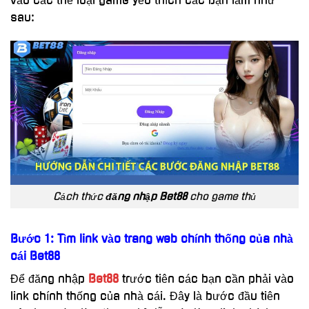
vào các thể loại game yêu thích các bạn làm như
sau:
Cách thức
đăng nhập Bet88
cho game thủ
Bước 1: Tìm link vào trang web chính thống của nhà
cái Bet88
Để đăng nhập
Bet88
trước tiên các bạn cần phải vào
link chính thống của nhà cái. Đây là bước đầu tiên