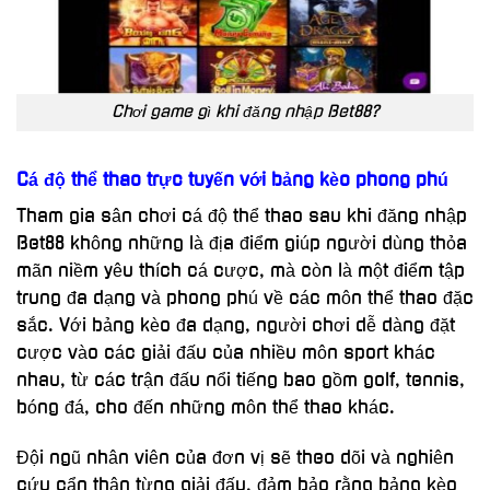
Chơi game gì khi đăng nhập Bet88?
Cá độ thể thao trực tuyến với bảng kèo phong phú
Tham gia sân chơi cá độ thể thao sau khi đăng nhập
Bet88 không những là địa điểm giúp người dùng thỏa
mãn niềm yêu thích cá cược, mà còn là một điểm tập
trung đa dạng và phong phú về các môn thể thao đặc
sắc. Với bảng kèo đa dạng, người chơi dễ dàng đặt
cược vào các giải đấu của nhiều môn sport khác
nhau, từ các trận đấu nổi tiếng bao gồm golf, tennis,
bóng đá, cho đến những môn thể thao khác.
Đội ngũ nhân viên của đơn vị sẽ theo dõi và nghiên
cứu cẩn thận từng giải đấu, đảm bảo rằng bảng kèo