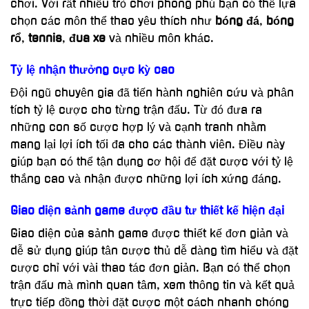
chơi. Với rất nhiều trò chơi phong phú bạn có thể lựa
chọn các môn thể thao yêu thích như
bóng đá
,
bóng
rổ
,
tennis
,
đua xe
và nhiều môn khác.
Tỷ lệ nhận thưởng cực kỳ cao
Đội ngũ chuyên gia đã tiến hành nghiên cứu và phân
tích tỷ lệ cược cho từng trận đấu. Từ đó đưa ra
những con số cược hợp lý và cạnh tranh nhằm
mang lại lợi ích tối đa cho các thành viên. Điều này
giúp bạn có thể tận dụng cơ hội để đặt cược với tỷ lệ
thắng cao và nhận được những lợi ích xứng đáng.
Giao diện sảnh game được đầu tư thiết kế hiện đại
Giao diện của sảnh game được thiết kế đơn giản và
dễ sử dụng giúp tân cược thủ dễ dàng tìm hiểu và đặt
cược chỉ với vài thao tác đơn giản. Bạn có thể chọn
trận đấu mà mình quan tâm, xem thông tin và kết quả
trực tiếp đồng thời đặt cược một cách nhanh chóng