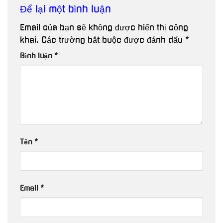
Để lại một bình luận
Email của bạn sẽ không được hiển thị công
khai.
Các trường bắt buộc được đánh dấu
*
Bình luận
*
Tên
*
Email
*