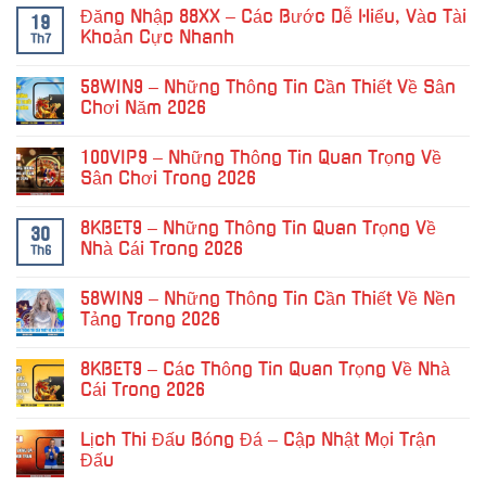
Đăng Nhập 88XX – Các Bước Dễ Hiểu, Vào Tài
19
Khoản Cực Nhanh
Th7
Không
có
58WIN9 – Những Thông Tin Cần Thiết Về Sân
bình
luận
Chơi Năm 2026
ở
Đăng
Không
Nhập
có
100VIP9 – Những Thông Tin Quan Trọng Về
88XX
bình
–
luận
Sân Chơi Trong 2026
Các
ở
Bước
58WIN9
Không
Dễ
–
có
8KBET9 – Những Thông Tin Quan Trọng Về
Hiểu,
Những
bình
30
Vào
Thông
luận
Nhà Cái Trong 2026
Th6
Tài
Tin
ở
Khoản
Cần
100VIP9
Không
Cực
Thiết
–
có
58WIN9 – Những Thông Tin Cần Thiết Về Nền
Nhanh
Về
Những
bình
Sân
Thông
luận
Tảng Trong 2026
Chơi
Tin
ở
Năm
Quan
8KBET9
Không
2026
Trọng
–
có
8KBET9 – Các Thông Tin Quan Trọng Về Nhà
Về
Những
bình
Sân
Thông
luận
Cái Trong 2026
Chơi
Tin
ở
Trong
Quan
58WIN9
Không
2026
Trọng
–
có
Lịch Thi Đấu Bóng Đá – Cập Nhật Mọi Trận
Về
Những
bình
Nhà
Thông
luận
Đấu
Cái
Tin
ở
Trong
Cần
8KBET9
Không