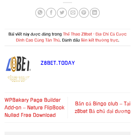
Bài viết này được đăng trong
Thể Thao Z8bet - Địa Chỉ Cá Cược
Đỉnh Cao Cùng Tân Thủ
. Đánh dấu
liên kết thường trực
.
Z8BET.TODAY
WPBakery Page Builder
Bắn cá Bingo club – Tại
Add-on – Nature FlipBook
z8bet Bá chủ đại dương
Nulled Free Download