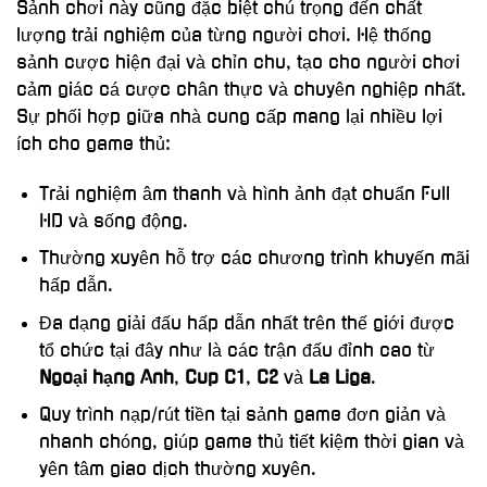
Sảnh chơi này cũng đặc biệt chú trọng đến chất
lượng trải nghiệm của từng người chơi. Hệ thống
sảnh cược hiện đại và chỉn chu, tạo cho người chơi
cảm giác cá cược chân thực và chuyên nghiệp nhất.
Sự phối hợp giữa nhà cung cấp mang lại nhiều lợi
ích cho game thủ:
Trải nghiệm âm thanh và hình ảnh đạt chuẩn Full
HD và sống động.
Thường xuyên hỗ trợ các chương trình khuyến mãi
hấp dẫn.
Đa dạng giải đấu hấp dẫn nhất trên thế giới được
tổ chức tại đây như là các trận đấu đỉnh cao từ
Ngoại hạng Anh
,
Cup C1
,
C2
và
La Liga
.
Quy trình nạp/rút tiền tại sảnh game đơn giản và
nhanh chóng, giúp game thủ tiết kiệm thời gian và
yên tâm giao dịch thường xuyên.