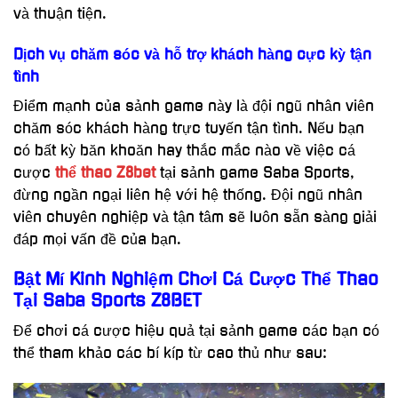
và thuận tiện.
Dịch vụ chăm sóc và hỗ trợ khách hàng cực kỳ tận
tình
Điểm mạnh của sảnh game này là đội ngũ nhân viên
chăm sóc khách hàng trực tuyến tận tình. Nếu bạn
có bất kỳ băn khoăn hay thắc mắc nào về việc cá
cược
thể thao Z8bet
tại sảnh game Saba Sports,
đừng ngần ngại liên hệ với hệ thống. Đội ngũ nhân
viên chuyên nghiệp và tận tâm sẽ luôn sẵn sàng giải
đáp mọi vấn đề của bạn.
Bật Mí Kinh Nghiệm Chơi Cá Cược Thể Thao
Tại Saba Sports Z8BET
Để chơi cá cược hiệu quả tại sảnh game các bạn có
thể tham khảo các bí kíp từ cao thủ như sau: